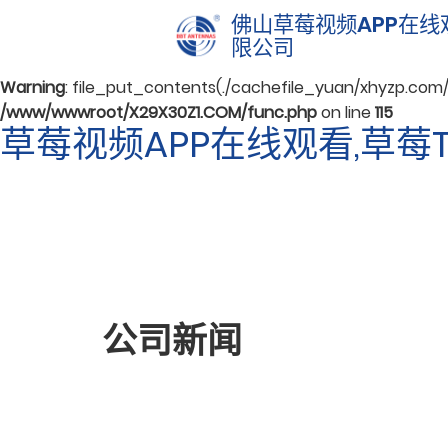
佛山草莓视频APP在线
Warning
: mkdir(): No space left on device in
/www/wwwroot
限公司
Warning
: file_put_contents(./cachefile_yuan/xhyzp.com/c
/www/wwwroot/X29X30Z1.COM/func.php
on line
115
草莓视频APP在线观看,草
公司新闻