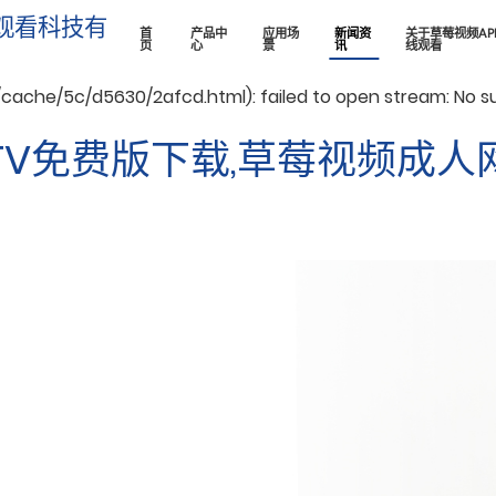
观看科技有
首
产品中
应用场
新闻资
关于草莓视频AP
/X29X30Z1.COM/func.php
on line
127
页
心
景
讯
线观看
ache/5c/d5630/2afcd.html): failed to open stream: No such
莓TV免费版下载,草莓视频成