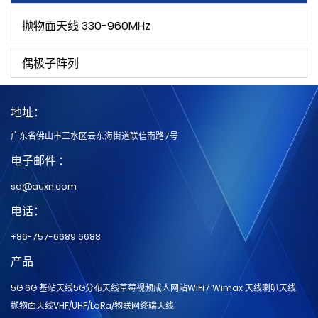
抛物面天线 330-960MHz
偶极子阵列
地址：
广东省佛山市三水区云东海街道联信南路7号
电子邮件 ：
sd@auxn.com
电话：
+86-757-6689 6688
产品
5G 6G 基站天线
5G分布天线
草莓视频成人网站
WiFi7 Wimax 天线
喇叭天线
抛物面天线
VHF/UHF/LoRa/物联网
终端天线