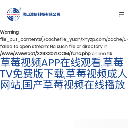
Warning
: mkdir(): No space left on device in
/www/wwwroot/X29X30Z1.COM/func.php
on line
127
Warning
:
file_put_contents(./cachefile_yuan/xhyzp.com/cache/04
failed to open stream: No such file or directory in
/www/wwwroot/X29X30Z1.COM/func.php
on line
115
草莓视频APP在线观看,草莓
TV免费版下载,草莓视频成人
网站,国产草莓视频在线播放