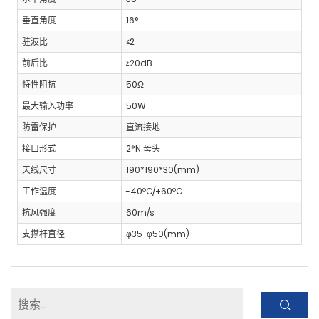
垂直角度
16°
驻波比
≤2
前后比
≥20dB
特性阻抗
50Ω
最大输入功率
50W
防雷保护
直流接地
接口形式
2*N 母头
天线尺寸
190*190*30(mm)
工作温度
-40ºC/+60ºC
抗风强度
60m/s
支撑杆直径
φ35-φ50(mm)