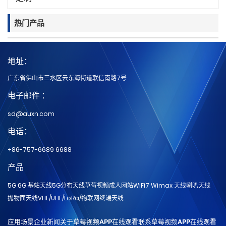
热门产品
地址：
广东省佛山市三水区云东海街道联信南路7号
电子邮件 ：
sd@auxn.com
电话：
+86-757-6689 6688
产品
5G 6G 基站天线
5G分布天线
草莓视频成人网站
WiFi7 Wimax 天线
喇叭天线
抛物面天线
VHF/UHF/LoRa/物联网
终端天线
应用场景
企业新闻
关于草莓视频APP在线观看
联系草莓视频APP在线观看