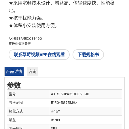
★采用宽频技术设计，增益高、传输速度快、性能稳
定。
★抗干扰能力强。
★体积小安装使用方便。
AX-5158PA15D035-190
双极化板状天线
联系草莓视频APP在线观看
下载规格书
产品详情
咨询
参数
型号
AX-5158PA15D035-190
频率范围
5150-5875MHz
极化方式
±45°
增益
15dBi
水平角度
35°