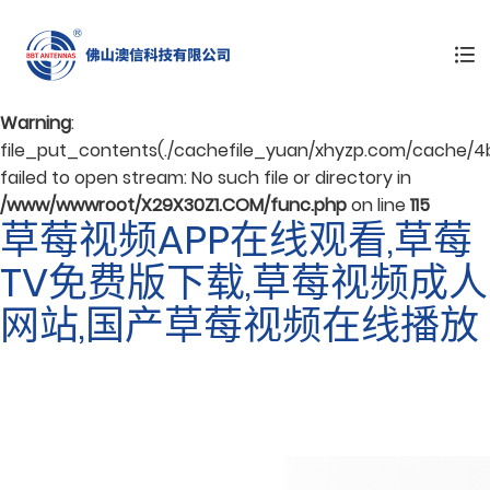
Warning
: mkdir(): No space left on device in
/www/wwwroot/X29X30Z1.COM/func.php
on line
127
Warning
:
file_put_contents(./cachefile_yuan/xhyzp.com/cache/4
failed to open stream: No such file or directory in
/www/wwwroot/X29X30Z1.COM/func.php
on line
115
草莓视频APP在线观看,草莓
TV免费版下载,草莓视频成人
网站,国产草莓视频在线播放