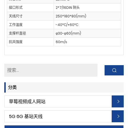
接口形式
2*7/16DIN 阴头
天线尺寸
250*180*80(mm)
工作温度
-40ºC/+60ºC
支撑杆直径
φ30-φ60(mm)
抗风强度
60m/s
分类
草莓视频成人网站
5G 6G 基站天线