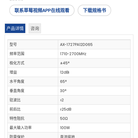
联系草莓视频APP在线观看
下载规格书
产品详情
咨询
型号
AX-1727PA12D065
频率范围
1710-2700MHz
极化方式
±45°
增益
12dBi
水平角度
65°
垂直角度
30°
驻波比
≤2
前后比
≥25dB
特性阻抗
50Ω
最大输入功率
100W
防雷保护
直流接地