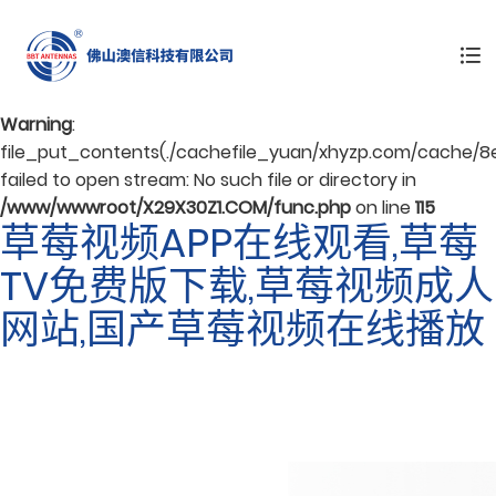
Warning
: mkdir(): No space left on device in
/www/wwwroot/X29X30Z1.COM/func.php
on line
127
Warning
:
file_put_contents(./cachefile_yuan/xhyzp.com/cache/8
failed to open stream: No such file or directory in
/www/wwwroot/X29X30Z1.COM/func.php
on line
115
草莓视频APP在线观看,草莓
TV免费版下载,草莓视频成人
网站,国产草莓视频在线播放