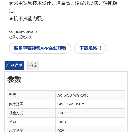
★采用宽频技术设计，增益高、传输速度快、性能稳
定。
★抗干扰能力强。
AX-5158PA19R090
双极化板状天线
联系草莓视频APP在线观看
下载规格书
产品详情
咨询
参数
型号
AX-5158PA19R090
频率范围
5150-5850MHz
极化方式
±90°
增益
19dBi
水平角度
90°