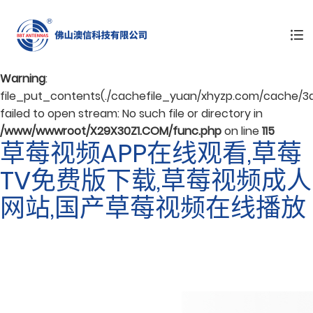
Warning
: mkdir(): No space left on device in
/www/wwwroot/X29X30Z1.COM/func.php
on line
127
Warning
:
file_put_contents(./cachefile_yuan/xhyzp.com/cache/3
failed to open stream: No such file or directory in
/www/wwwroot/X29X30Z1.COM/func.php
on line
115
草莓视频APP在线观看,草莓
TV免费版下载,草莓视频成人
网站,国产草莓视频在线播放