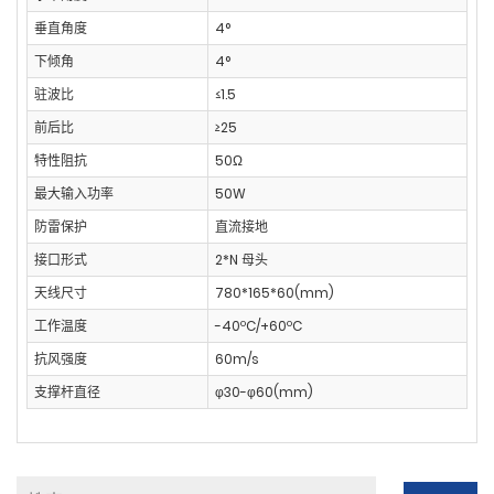
垂直角度
4°
下倾角
4°
驻波比
≤1.5
前后比
≥25
特性阻抗
50Ω
最大输入功率
50W
防雷保护
直流接地
接口形式
2*N 母头
天线尺寸
780*165*60(mm)
工作温度
-40ºC/+60ºC
抗风强度
60m/s
支撑杆直径
φ30-φ60(mm)