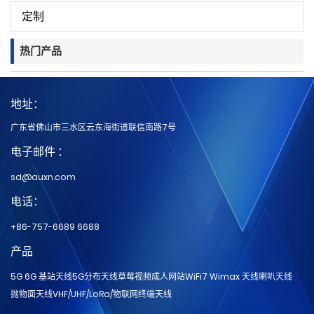
定制
热门产品
地址：
广东省佛山市三水区云东海街道联信南路7号
电子邮件 ：
sd@auxn.com
电话：
+86-757-6689 6688
产品
5G 6G 基站天线
5G分布天线
草莓视频成人网站
WiFi7 Wimax 天线
喇叭天线
抛物面天线
VHF/UHF/LoRa/物联网
终端天线