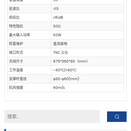
驻波比
≤1.5
前后比
≥15dB
特性阻抗
50Ω
最大输入功率
50W
防雷保护
直流接地
接口形式
TNC 公头
天线尺寸
875*360*80（mm）
工作温度
-40ºC/+60ºC
支撑杆直径
φ30-φ60(mm)
抗风强度
60m/s