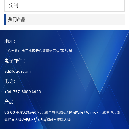
定制
热门产品
地址：
广东省佛山市三水区云东海街道联信南路7号
电子邮件 ：
sd@auxn.com
电话：
+86-757-6689 6688
产品
5G 6G 基站天线
5G分布天线
草莓视频成人网站
WiFi7 Wimax 天线
喇叭天线
抛物面天线
VHF/UHF/LoRa/物联网
终端天线