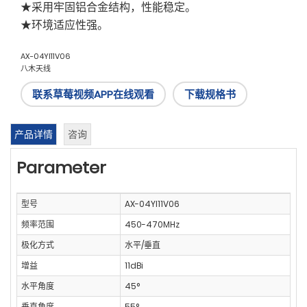
★采用牢固铝合金结构，性能稳定。
★环境适应性强。
AX-04YI11V06
八木天线
联系草莓视频APP在线观看
下载规格书
产品详情
咨询
Parameter
型号
AX-04YI11V06
频率范围
450-470MHz
极化方式
水平/垂直
增益
11dBi
水平角度
45°
垂直角度
55°