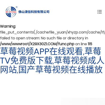
Warning
: mkdir(): No space left on device in
/www/wwwroot/X29X30Z1.COM/func.php
on line
127
Warning
:
file_put_contents(./cachefile_yuan/xhyzp.com/cache/1f
failed to open stream: No such file or directory in
/www/wwwroot/X29X30Z1.COM/func.php
on line
115
草莓视频APP在线观看,草莓
TV免费版下载,草莓视频成人
网站,国产草莓视频在线播放